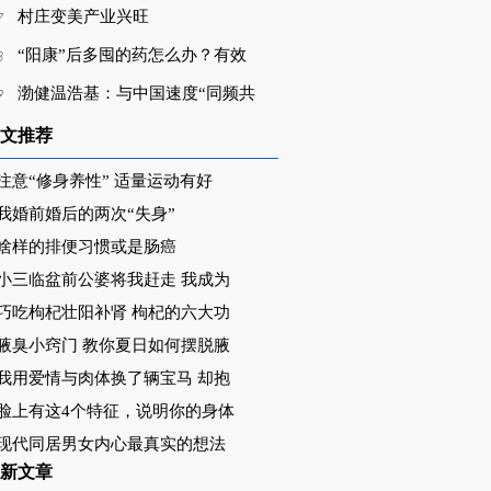
村庄变美产业兴旺
“阳康”后多囤的药怎么办？有效
渤健温浩基：与中国速度“同频共
文推荐
注意“修身养性” 适量运动有好
我婚前婚后的两次“失身”
啥样的排便习惯或是肠癌
小三临盆前公婆将我赶走 我成为
巧吃枸杞壮阳补肾 枸杞的六大功
腋臭小窍门 教你夏日如何摆脱腋
我用爱情与肉体换了辆宝马 却抱
脸上有这4个特征，说明你的身体
现代同居男女内心最真实的想法
新文章