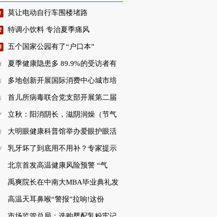
莫让电动自行车围楼堵路
特调小饮料 专治夏季痛风
五个国家公园有了“户口本”
夏季健康隐患多 89.9%的受访者有
多地创新开展国际消费中心城市培
首儿所病毒联合党支部开展第二届
立秋：阳消阴长，滋阴润燥（节气
大明眼健康科普馆举办爱眼护眼活
乳牙坏了到底用不用补？专家提示
北京首发高温健康风险预警 “气
禹爽院长在中南大MBA毕业典礼发
高温天耳鼻喉“警报”拉响!这份
市场监管总局：选购婴配乳粉牢记