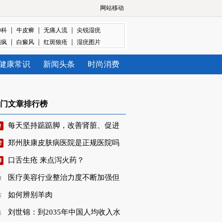
网站移动
|
|
|
神科
牛皮癣
无痛人流
尖锐湿疣
|
|
|
癫疯
白癜风
红斑狼疮
湿疣图片
健康常识
新闻头条
时尚消费
门文章排行榜
每天坚持踮踮脚，改善肾脏、促进
郑州肤康皮肤病医院是正规医院吗
口舌生疮 来点泻火药？
医疗美容行业整治力度不断加强但
如何辨别羊肉
刘世锦：到2035年中国人均收入水