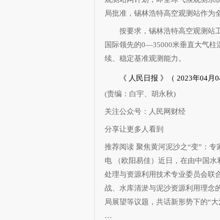
局批准，锡林浩特高空观测站作为全
按要求，锡林浩特高空观测站工
国际领先的0—35000米垂直大
续、稳定基准观测能力。
《 人民日报 》（ 2023年04月04
(责编：白宇、胡永秋)
关注公众号：人民网财经
分享让更多人看到
推荐阅读
聚焦黄河泥沙之“变”：专
电 （欧阳易佳）近日，在由中国
处理与资源利用技术专业委员会联
战、水库清淤与泥沙资源利用理念
局展望等议题，共话新形势下的“大
…