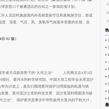
球首批15个被遴选出的台站之一参加此项计划。
作人员定时施放国内外高精度探空仪和臭氧探空仪，形成
气柱温度、湿度、气压、风、臭氧等气候基本变量的长期、连
热
日 02 版）
家学者共话新形势下的“大河之治”
人民网北京4月3日
水利报社、黄河水利科学研究院、中国大坝工程学会水库泥沙
合举办沙龙上，嘉宾们围绕黄河保护治理面临的机遇与挑
的发展、黄河泥沙之变的科技支撑、泥沙资源利用困境与破
河之治”。 保护黄河是事关中华民族伟大复兴的千秋大计。
最