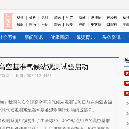
|
|
|
|
|
|
|
|
整形
妇科
男科
肾病
甲亢
脑瘫
皮肤病
神经科
精
|
|
|
|
|
|
|
|
癫痫
性病
肝病
骨病
阳痿
肿瘤
甲状腺
口腔科
羊
社会万象
新闻资讯
健康新闻
母婴育儿
头条资讯
热
高空基准气候站观测试验启动
互联网
时间：2023-04-24 14:58
梅）我国首次全球高空基准气候站观测试验日前在内蒙古锡
全球气候观测系统高空基准观测网计划的组成部分。
测系统组织提出了由全球30—40个站点组成的高空基准
统高空基准观测网计划。应世界气象组织邀请，经中国气象