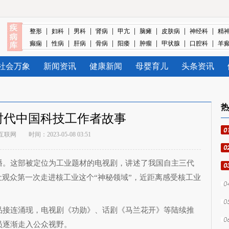
|
|
|
|
|
|
|
|
整形
妇科
男科
肾病
甲亢
脑瘫
皮肤病
神经科
精
|
|
|
|
|
|
|
|
癫痫
性病
肝病
骨病
阳痿
肿瘤
甲状腺
口腔科
羊
社会万象
新闻资讯
健康新闻
母婴育儿
头条资讯
热
时代中国科技工作者故事
互联网
时间：2023-05-08 03:51
播。这部被定位为工业题材的电视剧，讲述了我国自主三代
让观众第一次走进核工业这个“神秘领域”，近距离感受核工业
品接连涌现，电视剧《功勋》、话剧《马兰花开》等陆续推
员逐渐走入公众视野。