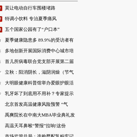
莫让电动自行车围楼堵路
特调小饮料 专治夏季痛风
五个国家公园有了“户口本”
夏季健康隐患多 89.9%的受访者有
多地创新开展国际消费中心城市培
首儿所病毒联合党支部开展第二届
立秋：阳消阴长，滋阴润燥（节气
大明眼健康科普馆举办爱眼护眼活
乳牙坏了到底用不用补？专家提示
北京首发高温健康风险预警 “气
禹爽院长在中南大MBA毕业典礼发
高温天耳鼻喉“警报”拉响!这份
市场监管总局：选购婴配乳粉牢记