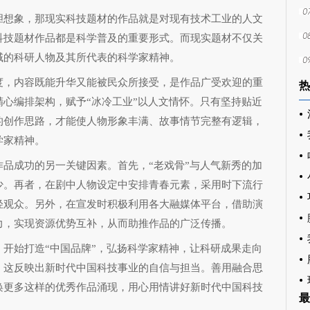
胆想象，那现实科技题材的作品就是对现有技术工业的人文
科技题材作品都是科学普及的重要形式。而现实题材不仅关
域的科研人物及其所代表的科学家精神。
度，内容既能升华又能被民众所接受，是作品广受欢迎的重
热
心编排架构，赋予“冰冷工业”以人文情怀。只有坚持贴近
的创作思路，才能使人物形象丰满、故事情节完整有逻辑，
学家精神。
品成功的另一关键因素。首先，“老戏骨”与人气新秀的加
少。再者，在剧中人物设定中安排青春元素，采用时下流行
轻观众。另外，在宣发时积极利用各大融媒体平台，借助演
力，实现资源优势互补，从而助推作品的广泛传播。
开始打造“中国品牌”，弘扬科学家精神，让科研成果走向
。这反映出新时代中国科技事业的自信与担当。善用融合思
唤更多这样的优秀作品涌现，用心用情讲好新时代中国科技
最