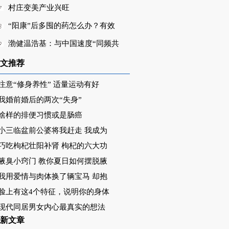
村庄变美产业兴旺
“阳康”后多囤的药怎么办？有效
渤健温浩基：与中国速度“同频共
文推荐
注意“修身养性” 适量运动有好
我婚前婚后的两次“失身”
啥样的排便习惯或是肠癌
小三临盆前公婆将我赶走 我成为
巧吃枸杞壮阳补肾 枸杞的六大功
腋臭小窍门 教你夏日如何摆脱腋
我用爱情与肉体换了辆宝马 却抱
脸上有这4个特征，说明你的身体
现代同居男女内心最真实的想法
新文章