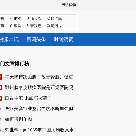
网站移动
|
|
|
神科
牛皮癣
无痛人流
尖锐湿疣
|
|
|
癫疯
白癜风
红斑狼疮
湿疣图片
健康常识
新闻头条
时尚消费
门文章排行榜
每天坚持踮踮脚，改善肾脏、促进
郑州肤康皮肤病医院是正规医院吗
口舌生疮 来点泻火药？
医疗美容行业整治力度不断加强但
如何辨别羊肉
刘世锦：到2035年中国人均收入水