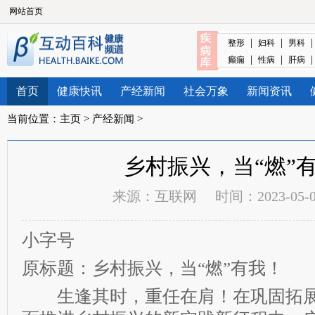
网站首页
|
|
整形
妇科
男科
|
|
癫痫
性病
肝病
首页
健康快讯
产经新闻
社会万象
新闻资讯
当前位置：
主页
>
产经新闻
>
乡村振兴，当“燃”
来源：
互联网
时间：2023-05-08
小字号
原标题：乡村振兴，当“燃”有我！
生逢其时，重任在肩！在巩固拓展