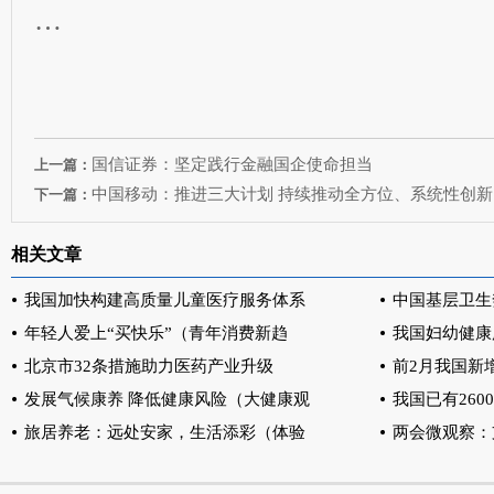
…
国信证券：坚定践行金融国企使命担当
上一篇：
中国移动：推进三大计划 持续推动全方位、系统性创新
下一篇：
相关文章
我国加快构建高质量儿童医疗服务体系
中国基层卫生
年轻人爱上“买快乐”（青年消费新趋
我国妇幼健康
北京市32条措施助力医药产业升级
前2月我国新
发展气候康养 降低健康风险（大健康观
我国已有26
旅居养老：远处安家，生活添彩（体验
两会微观察：