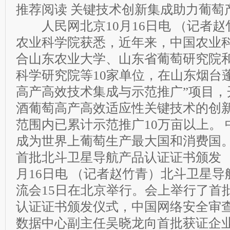
推荐阅读
关键技术创新集成助力葡萄
人民网北京10月16日电 （记者赵
农业科学院获悉，近年来，中国农业
合山东农业大学、山东省葡萄研究院
科学研究院等10家单位，在山东烟台
高产高效技术集成与示范推广”项目，
酒葡萄高产高效适应性关键技术的创
范围内已累计示范推广10万亩以上。
成为世界上葡萄生产最大国和消费国
首批北斗卫星导航产品认证证书颁发
月16日电 （记者赵竹青）北斗卫星
流会15日在北京举行。会上举行了首
认证证书颁发仪式，中国网络安全审
数据中心副主任吴晓龙向首批获证企