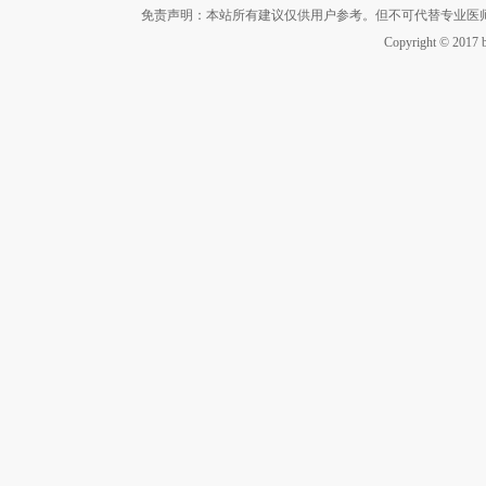
免责声明：本站所有建议仅供用户参考。但不可代替专业医
Copyright © 2017