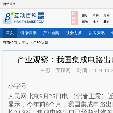
网站首页
|
|
整形
妇科
男科
|
|
癫痫
性病
肝病
首页
健康快讯
产经新闻
社会万象
新闻资讯
当前位置：
主页
>
产经新闻
>
产业观察：我国集成电路出口
来源：
互联网
时间：2024-10-29
小字号
人民网北京9月25日电 （记者王震）
显示，今年前8个月，我国集成电路出口7
长24.8%；集成电路出口已经超过汽