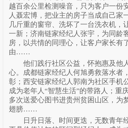
越百余公里检测噪音，只为客户一份
人聂宏博，把业主的房子当成自己家
几斤重的窗帘、洗坏了一台洗衣机，让
一新；济南链家经纪人张宇，为同龄
房，以共情的同理心，让客户家长有
由……
他们践行社区公益，怀抱惠及他人
心。成都链家经纪人何旭勇救落水者
彰；西安链家经纪人郭南为社区手机
成为老年人“智慧生活”的带路人；重
多次送爱心图书进贵州贫困山区，为
翅膀……
日升日落、时间更迭，无数青年经