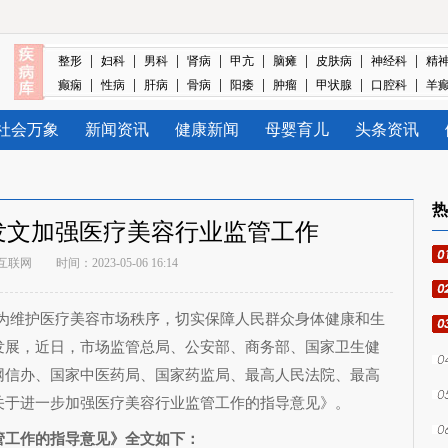
|
|
|
|
|
|
|
|
整形
妇科
男科
肾病
甲亢
脑瘫
皮肤病
神经科
精
|
|
|
|
|
|
|
|
癫痫
性病
肝病
骨病
阳痿
肿瘤
甲状腺
口腔科
羊
社会万象
新闻资讯
健康新闻
母婴育儿
头条资讯
热
发文加强医疗美容行业监管工作
互联网
时间：2023-05-06 16:14
）为维护医疗美容市场秩序，切实保障人民群众身体健康和生
发展，近日，市场监管总局、公安部、商务部、国家卫生健
网信办、国家中医药局、国家药监局、最高人民法院、最高
关于进一步加强医疗美容行业监管工作的指导意见》。
管工作的指导意见》全文如下：