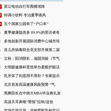
莫让电动自行车围楼堵路
特调小饮料 专治夏季痛风
五个国家公园有了“户口本”
夏季健康隐患多 89.9%的受访者有
多地创新开展国际消费中心城市培
首儿所病毒联合党支部开展第二届
立秋：阳消阴长，滋阴润燥（节气
大明眼健康科普馆举办爱眼护眼活
乳牙坏了到底用不用补？专家提示
北京首发高温健康风险预警 “气
禹爽院长在中南大MBA毕业典礼发
高温天耳鼻喉“警报”拉响!这份
市场监管总局：选购婴配乳粉牢记