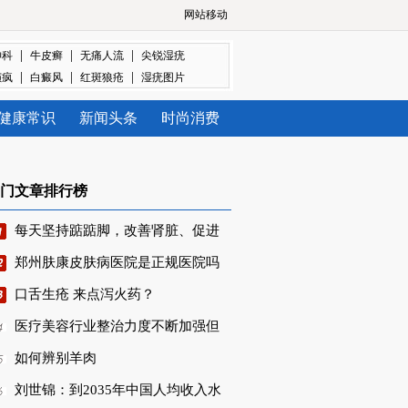
网站移动
|
|
|
神科
牛皮癣
无痛人流
尖锐湿疣
|
|
|
癫疯
白癜风
红斑狼疮
湿疣图片
健康常识
新闻头条
时尚消费
门文章排行榜
每天坚持踮踮脚，改善肾脏、促进
郑州肤康皮肤病医院是正规医院吗
口舌生疮 来点泻火药？
医疗美容行业整治力度不断加强但
如何辨别羊肉
刘世锦：到2035年中国人均收入水