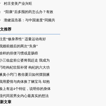
村庄变美产业兴旺
“阳康”后多囤的药怎么办？有效
渤健温浩基：与中国速度“同频共
文推荐
注意“修身养性” 适量运动有好
我婚前婚后的两次“失身”
啥样的排便习惯或是肠癌
小三临盆前公婆将我赶走 我成为
巧吃枸杞壮阳补肾 枸杞的六大功
腋臭小窍门 教你夏日如何摆脱腋
我用爱情与肉体换了辆宝马 却抱
脸上有这4个特征，说明你的身体
现代同居男女内心最真实的想法
新文章