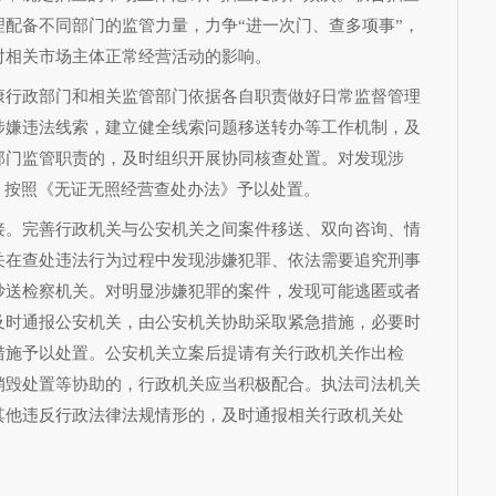
配备不同部门的监管力量，力争“进一次门、查多项事”，
对相关市场主体正常经营活动的影响。
康行政部门和相关监管部门依据各自职责做好日常监督管理
涉嫌违法线索，建立健全线索问题移送转办等工作机制，及
部门监管职责的，及时组织开展协同核查处置。对发现涉
，按照《无证无照经营查处办法》予以处置。
接。完善行政机关与公安机关之间案件移送、双向咨询、情
关在查处违法行为过程中发现涉嫌犯罪、依法需要追究刑事
抄送检察机关。对明显涉嫌犯罪的案件，发现可能逃匿或者
及时通报公安机关，由公安机关协助采取紧急措施，必要时
措施予以处置。公安机关立案后提请有关行政机关作出检
销毁处置等协助的，行政机关应当积极配合。执法司法机关
其他违反行政法律法规情形的，及时通报相关行政机关处