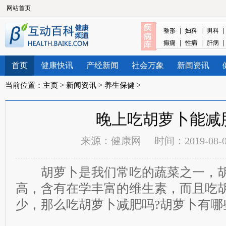
网站首页
|
|
整形
妇科
男科
|
|
癫痫
性病
肝病
首页
健康快讯
产经新闻
社会万象
新闻资讯
当前位置：
主页
>
新闻资讯
>
养生保健
>
晚上吃胡萝卜能减
来源：
健康网
时间：2019-08-01
胡萝卜是我们常吃的蔬菜之一，胡
高，含有在学丰富的维生素，而且吃
少，那么吃胡萝卜减肥吗?胡萝卜有哪