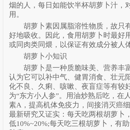
烟的人，每日如能饮半杯胡萝卜汁，
用。
胡萝卜素因属脂溶性物质，故只有
好地吸收。因此，食用胡萝卜时最好
或同肉类同煨，以保证有效成分被人
胡萝卜小知识
胡萝卜是一种质脆味美、营养丰富
认为它可以补中气、健胃消食、壮元
化不良、久痢、咳嗽、夜盲症等有较
为“东方小人参”。用油炒熟后吃，在
素A，提高机体免疫力，间接消灭癌
最新研究又证实：每天吃两根胡萝卜
低10%~20%;每天吃三根胡萝卜，