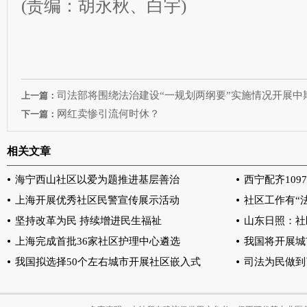
(责编：胡永秋、白宇)
司法部将围绕法治建设“一规划两纲要”实施情况开展中
上一篇：
网红卖惨引流何时休？
下一篇：
相关文章
海宁西山社区以爱为题推进基层善治
西宁配齐109
上海开展优秀社区民警宣传展示活动
社区工作有“
坚持改革为民 持续增进民生福祉
山东日照：社
上海完成首批36家社区护理中心遴选
我国将开展城
我国拟选择50个左右城市开展社区嵌入式
司法为民做到