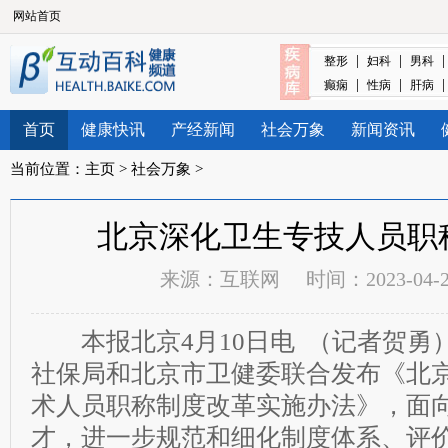
网站首页
|
|
整形
妇科
男科
|
|
癫痫
性病
肝病
首页
健康快讯
产经新闻
社会万象
新闻资讯
当前位置：
主页
>
社会万象
>
北京深化卫生专技人员职
来源：
互联网
时间：2023-04-27
本报北京4月10日电 （记者贺勇
社保局和北京市卫健委联合发布《北
术人员职称制度改革实施办法》，面
才，进一步规范和细化制度体系、评