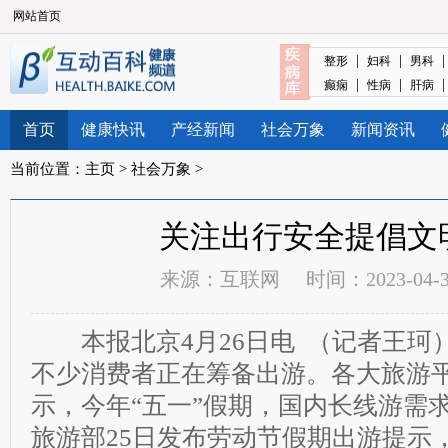
网站首页
|
|
整形
妇科
男科
|
|
癫痫
性病
肝病
首页
健康快讯
产经新闻
社会万象
新闻资讯
当前位置：
主页
>
社会万象
>
关注出行安全提倡文
来源：
互联网
时间：2023-04-30
本报北京4月26日电 （记者王珂）
不少消费者正在筹备出游。各大旅游
示，今年“五一”假期，国内长线游需
旅游部25日发布劳动节假期出游提示