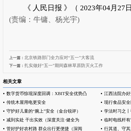
《 人民日报 》（ 2023年04月27日 
(责编：牛镛、杨光宇)
北京铁路部门全力应对“五一”大客流
上一篇：
扎实做好“五一”期间森林草原防灭火工作
下一篇：
相关文章
数字货币惊现深度回调：XBIT安全优势凸
江西法院办好
传统木屋用电更安全
现行食品安全
守护好儿童的“腕上”安全（金台锐评）
学法时习之丨
减到实处 干出实效（深度关注·健全为
临时电线杆有
管好护好农村路 群众出行更便捷（深阅
行其道、守其