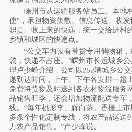
嵊州市从运输服务站员工、本地村
使”，承担物资集散、信息传送、收发
职责。收上来的快递，统一交给进村
乡镇和城区的快递点。
“公交车内设有带货专用储物箱，
袋，快递不占座。”嵊州市长运城乡公
理卢少峰介绍，公司以252辆城乡公
递到达时间，上午、下午各安排一趟
免费将货物及时送到各农村物流服务
品销售旺季，还会增加物流配送专车
线。“每年桃形李、辉白茶、香榧上市
多条个性化定制专线，将农产品运送
力农产品销售。”卢少峰说。