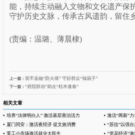
能，持续主动融入文物和文化遗产保
守护历史文脉，传承古风遗韵，留住
(责编：温璐、薄晨棣)
筑牢金融“防火墙” 守好群众“钱袋子”
上一篇：
“府院联动”助企“枯木逢春”
下一篇：
相关文章
培养“法律明白人” 激活基层善治活力
激活“两新”
厦门同安：激活夜经济 促文旅消费
“苏拉”以强
零工小市场激活就业大民生
“赏花经济”