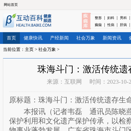
网站首页
|
|
整形
妇科
男科
|
|
癫痫
性病
肝病
首页
健康快讯
产经新闻
社会万象
新闻资讯
当前位置：
主页
>
社会万象
>
珠海斗门：激活传统遗
来源：
互联网
时间：2023-10-25
原标题：珠海斗门：激活传统遗存生
本报讯（记者韦磊 通讯员陈晓燕
保护利用和文化遗产保护传承，以检
物事业蓬勃发展，广东省珠海市斗门