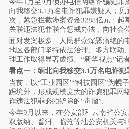
今年1月至9月侦办电信网络诈骗犯罪案
向我移交3.1万名电诈犯罪嫌疑人；见面
次，紧急拦截涉案资金3288亿元；
关联违法犯罪联合惩戒办法，向社会
面对发案极多、人民群众深恶痛绝的电
地区各部门坚持依法治理、多方联动
理工作取得显著成绩。“新华视点”记
看点一：缅北向我移交3.1万名电诈犯
当前，以“工业园区”“科技园区”为幌
踞境外，形成规模庞大的诈骗犯罪网
诈违法犯罪必须铲除的“毒瘤”。
今年9月以来，在公安部和云南省公安
双版纳、普洱、临沧等地公安机关与