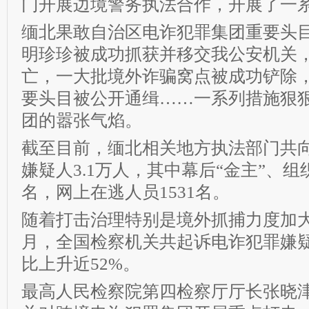
门开展边境警务执法合作，开展了一
缅北果敢自治区电诈犯罪集团重要头
明珍珍被成功抓获并移交我公安机关
亡，一大批境外诈骗窝点被成功铲除，
要头目被公开通缉……一系列措施狠
团的嚣张气焰。
截至目前，缅北相关地方执法部门共
嫌疑人3.1万人，其中幕后“金主”、组
名，网上在逃人员1531名。
随着打击治理特别是境外抓捕力度加大
月，全国检察机关共起诉电诈犯罪嫌疑
比上升近52%。
最高人民检察院第四检察厅厅长张晓