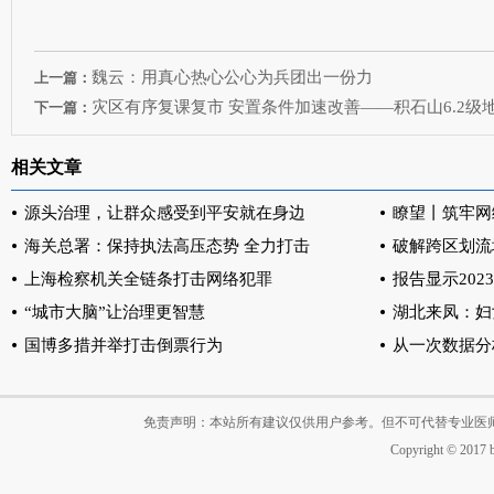
魏云：用真心热心公心为兵团出一份力
上一篇：
灾区有序复课复市 安置条件加速改善——积石山6.2级
下一篇：
相关文章
源头治理，让群众感受到平安就在身边
瞭望丨筑牢网
海关总署：保持执法高压态势 全力打击
破解跨区划流
上海检察机关全链条打击网络犯罪
报告显示20
“城市大脑”让治理更智慧
湖北来凤：妇
国博多措并举打击倒票行为
从一次数据分
免责声明：本站所有建议仅供用户参考。但不可代替专业医
Copyright © 2017