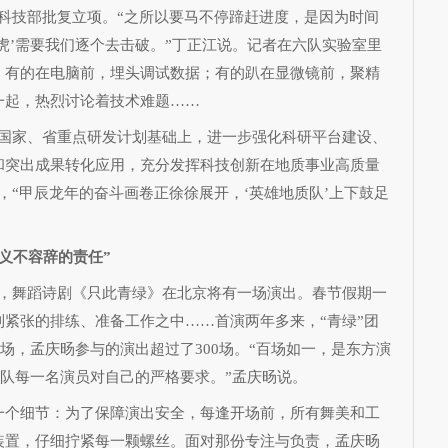
科技部批复立项。“之所以要马不停蹄赶进度，是因为时间
虎’需要我们逐个去击破。”丁正江说。记者在六队实验室里
：有的在电脑前，埋头调试数据；有的趴在显微镜前，聚精
一起，热烈讨论着技术难题……
家、省重点研发计划基础上，进一步强化科研平台建设、
和突出成果转化应用，充分发挥科技创新在地质事业高质量
，“甲辰龙年的奋斗画卷正徐徐展开，‘英雄地质队’上下鼓足
义不容辞的责任”
，舞蹈诗剧《只此青绿》在北京将有一场演出。春节假期一
紧张的排练、准备工作之中……首演两年多来，“青绿”团
0场，孟庆旸参与的演出超过了300场。“百场如一，是东方演
团队每一名演员对自己的严格要求。”孟庆旸说。
个细节：为了保障演出安全，每逢开场前，所有舞美和工
装置，仔细拧紧每一颗螺丝。面对那份专注与负责，孟庆旸