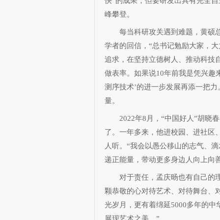
快”的成果，但要研发出具有完全
峰攀登。
每当科研攻关遇到难题，黄硕总会
学者的回信，“总书记勉励大家，
追求，在坚持立德树人、推动科技
做表率。如果说10年前我是凭兴趣
测序技术’的进一步发展再添一把力
量。
2022年8月，“中国好人”胡晓
了。一年多来，他进校园、进社区、
人听。“我会以愚公移山的志气、
递正能量，带动更多身边人向上向善
对于责任，孟庆旸也有自己的理解
颗恭敬的心对待艺术、对待舞台、
光岁月，更有着绵延5000多年的
展现艺术之美。”