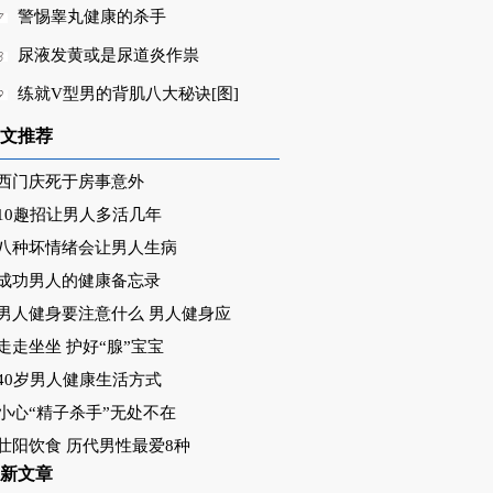
警惕睾丸健康的杀手
尿液发黄或是尿道炎作祟
练就V型男的背肌八大秘诀[图]
文推荐
西门庆死于房事意外
10趣招让男人多活几年
八种坏情绪会让男人生病
成功男人的健康备忘录
男人健身要注意什么 男人健身应
走走坐坐 护好“腺”宝宝
40岁男人健康生活方式
小心“精子杀手”无处不在
壮阳饮食 历代男性最爱8种
新文章