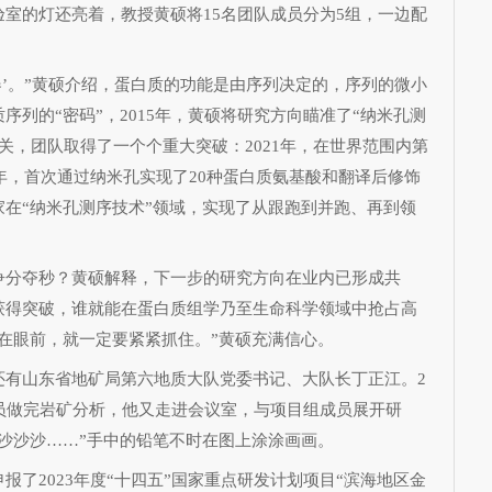
室的灯还亮着，教授黄硕将15名团队成员分为5组，一边配
’。”黄硕介绍，蛋白质的功能是由序列决定的，序列的微小
序列的“密码”，2015年，黄硕将研究方向瞄准了“纳米孔测
攻关，团队取得了一个个重大突破：2021年，在世界范围内第
3年，首次通过纳米孔实现了20种蛋白质氨基酸和翻译后修饰
在“纳米孔测序技术”领域，实现了从跟跑到并跑、再到领
分夺秒？黄硕解释，下一步的研究方向在业内已形成共
获得突破，谁就能在蛋白质组学乃至生命科学领域中抢占高
在眼前，就一定要紧紧抓住。”黄硕充满信心。
山东省地矿局第六地质大队党委书记、大队长丁正江。2
员做完岩矿分析，他又走进会议室，与项目组成员展开研
沙沙沙……”手中的铅笔不时在图上涂涂画画。
2023年度“十四五”国家重点研发计划项目“滨海地区金