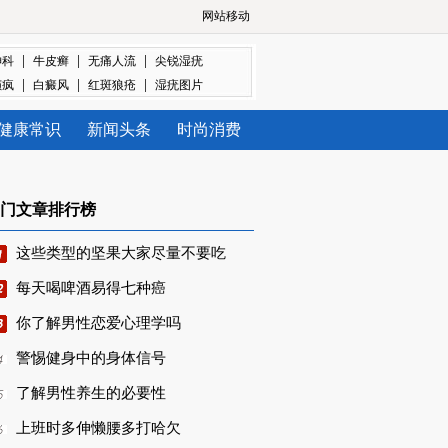
网站移动
|
|
|
神科
牛皮癣
无痛人流
尖锐湿疣
|
|
|
癫疯
白癜风
红斑狼疮
湿疣图片
健康常识
新闻头条
时尚消费
门文章排行榜
这些类型的坚果大家尽量不要吃
每天喝啤酒易得七种癌
你了解男性恋爱心理学吗
警惕健身中的身体信号
了解男性养生的必要性
上班时多伸懒腰多打哈欠