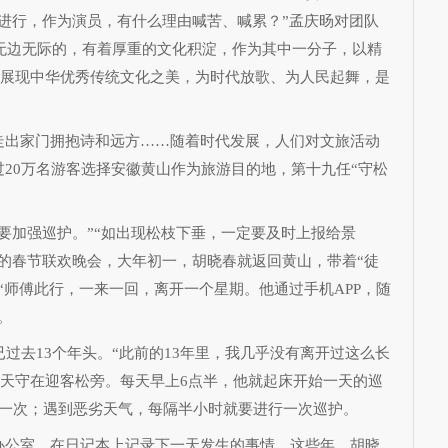
进行，作为演员，有什么理由喊苦、喊累？”孟庆旸对团队
是无边无际的，有着厚重的文化积淀，作为其中一分子，以精
，展现中华优秀传统文化之美，为时代放歌、为人民起舞，是
出家门拥抱诗和远方……随着时代发展，人们对文旅活动
20万名游客选择安徽黄山作为旅游目的地，第十九任“守松
加强巡护。”“如出现松枝下垂，一定要及时上报给景
的春节联欢晚会，大年初一，胡晓春就返回黄山，带着“徒
“师傅此行，一来一回，离开一个星期。他通过手机APP，随
。
已过去13个年头。“此前的13年里，我几乎没有离开过这么长
0多天守在迎客松旁。每天早上6点半，他就起床开始一天的巡
护一次；遇到恶劣天气，每隔半小时就要进行一次巡护。
公室，在日记本上记录下一天发生的事情。这些年，胡晓