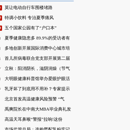
莫让电动自行车围楼堵路
特调小饮料 专治夏季痛风
五个国家公园有了“户口本”
夏季健康隐患多 89.9%的受访者有
多地创新开展国际消费中心城市培
首儿所病毒联合党支部开展第二届
立秋：阳消阴长，滋阴润燥（节气
大明眼健康科普馆举办爱眼护眼活
乳牙坏了到底用不用补？专家提示
北京首发高温健康风险预警 “气
禹爽院长在中南大MBA毕业典礼发
高温天耳鼻喉“警报”拉响!这份
市场监管总局：选购婴配乳粉牢记