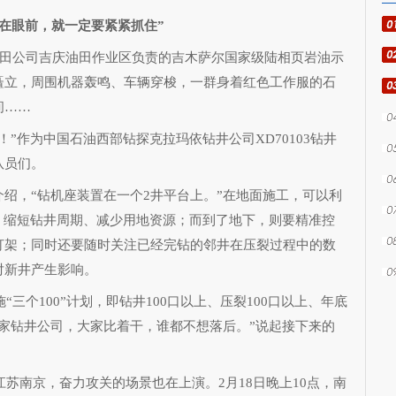
在眼前，就一定要紧紧抓住”
田公司吉庆油田作业区负责的吉木萨尔国家级陆相页岩油示
矗立，周围机器轰鸣、车辆穿梭，一群身着红色工作服的石
间……
作为中国石油西部钻探克拉玛依钻井公司XD70103钻井
队员们。
，“钻机座装置在一个2井平台上。”在地面施工，可以利
，缩短钻井周期、减少用地资源；而到了地下，则要精准控
打架；同时还要随时关注已经完钻的邻井在压裂过程中的数
对新井产生影响。
三个100”计划，即钻井100口以上、压裂100口以上、年底
家钻井公司，大家比着干，谁都不想落后。”说起接下来的
苏南京，奋力攻关的场景也在上演。2月18日晚上10点，南