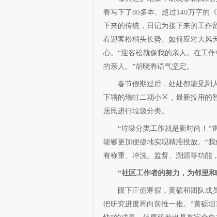
春写下了80多本、超过140万字的
下来的传统，日记为接下来的工作
看迎客松梢头长势、如何应对大风
心。“迎客松就像我的亲人。在工
的亲人。”胡晓春语气坚定。
春节假期过后，处处都能见到人
下辖的瑞虹二期小区，最新投用的
居民进行垃圾分类。
“垃圾分类工作就是新时尚！”雷
能够更加便捷地实现精准投放。“
有称重、冲洗、监督、溯源等功能
“社区工作者的努力，为邻里和
眼下正值寒假，黄硕和团队成员们
把研究进度再向前推一推。”黄硕坦