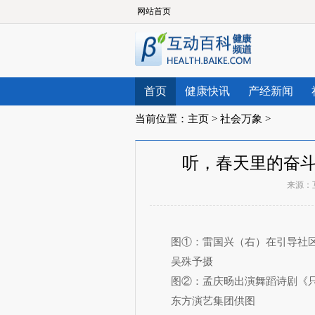
网站首页
首页
健康快讯
产经新闻
当前位置：
主页
>
社会万象
>
听，春天里的奋斗
来源：
图①：雷国兴（右）在引导社区
吴殊予摄
图②：孟庆旸出演舞蹈诗剧《只
东方演艺集团供图