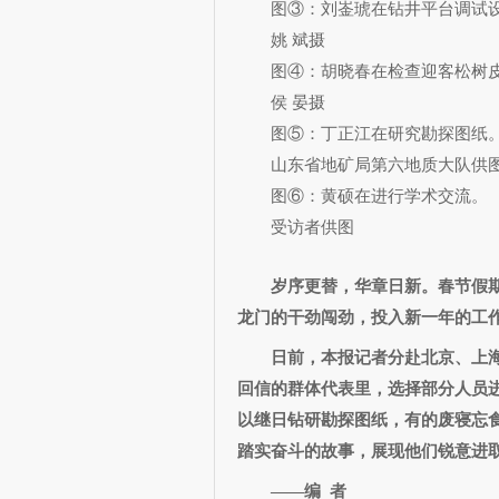
图③：刘崟琥在钻井平台调试
姚 斌摄
图④：胡晓春在检查迎客松树皮
侯 晏摄
图⑤：丁正江在研究勘探图纸
山东省地矿局第六地质大队供
图⑥：黄硕在进行学术交流。
受访者供图
岁序更替，华章日新。春节假
龙门的干劲闯劲，投入新一年的工
日前，本报记者分赴北京、上海
回信的群体代表里，选择部分人员
以继日钻研勘探图纸，有的废寝忘
踏实奋斗的故事，展现他们锐意进
——编 者