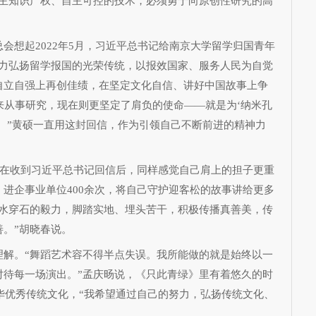
自主知识产权、自主可控的技术，必须勇于向原创性研究的高
想起2022年5月，习近平总书记给南京大学留学归国青年
大力弘扬留学报国的光荣传统，以报效国家、服务人民为自觉
自立自强上再创佳绩，在坚定文化自信、讲好中国故事上争
来从事研究，现在则更坚定了肩负的使命——就是为‘纳米孔
。”黄硕一直用这封回信，作为引领自己不断前进的精神力
春在收到习近平总书记回信后，同样感觉自己肩上的担子更重
进企事业单位400余次，将自己守护迎客松的故事讲给更多
滴水穿石的毅力，脚踏实地、埋头苦干，积极传播真善美，传
。”胡晓春说。
。“舞蹈艺术容不得半点失误。我所能做的就是始终以一
对待每一场演出。”孟庆旸说，《只此青绿》里有着悠久的时
中华优秀传统文化，“我希望通过自己的努力，弘扬传统文化、