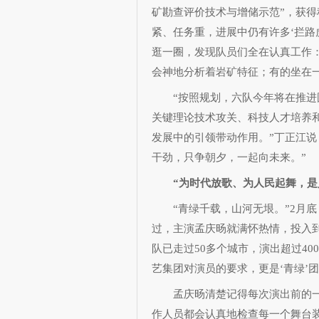
矿勘查评价技术与增储示范”，获得
紧、任务重，进展中仍有许多‘拦路
逛一圈，发现队员们全在认真工作
会神地分析着岩矿特征；有的坐在
“按照规划，六队今年将在推进国
关键理论技术攻关、科技人才培养
发展中的引领带动作用。”丁正江说
干劲，只争朝夕，一起向未来。”
“为时代放歌、为人民起舞，是
“青绿千载，山河无垠。”2月底
过，主演孟庆旸就满怀热情，投入到
队已走过50多个城市，演出超过40
艺集团对演员的要求，更是‘青绿’
孟庆旸清楚记得每次演出前的一
作人员都会认真地检查每一个舞台