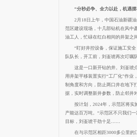
“分秒必争、全力以赴，机遇摆
2月18日上午，中国石油新疆油
范区建设现场，十几部钻机在风中
油工人，忙碌在红白相间的井架之
“盯好井控设备，保证施工安全！”
队队长，开工前，刘崟琥再次叮嘱
这是一口新开钻的井。刘崟琥介绍
用井架平移装置实行“工厂化”作业
制角度和方向，防止两口井在地下
据，实时调整新井参数，防止邻井
按计划，2024年，示范区将实施“
产能达百万吨。“示范区不只我们一
目标，刘崟琥干劲十足……
在与示范区相距3000多公里的江