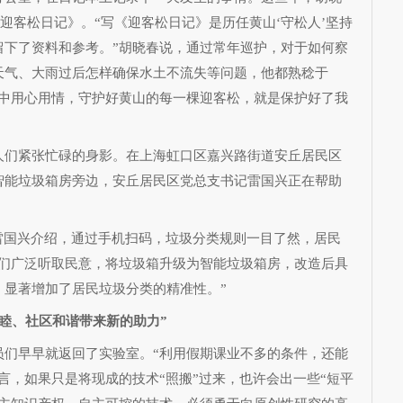
《迎客松日记》。“写《迎客松日记》是历任黄山‘守松人’坚持
留下了资料和参考。”胡晓春说，通过常年巡护，对于如何察
天气、大雨过后怎样确保水土不流失等问题，他都熟稔于
作中用心用情，守护好黄山的每一棵迎客松，就是保护好了我
们紧张忙碌的身影。在上海虹口区嘉兴路街道安丘居民区
智能垃圾箱房旁边，安丘居民区党总支书记雷国兴正在帮助
国兴介绍，通过手机扫码，垃圾分类规则一目了然，居民
我们广泛听取民意，将垃圾箱升级为智能垃圾箱房，改造后具
，显著增加了居民垃圾分类的精准性。”
睦、社区和谐带来新的助力”
早早就返回了实验室。“利用假期课业不多的条件，还能
言，如果只是将现成的技术“照搬”过来，也许会出一些“短平