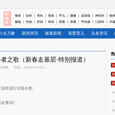
|
|
|
|
|
|
|
|
整形
妇科
男科
肾病
甲亢
脑瘫
皮肤病
神经科
精
|
|
|
|
|
|
|
|
癫痫
性病
肝病
骨病
阳痿
肿瘤
甲状腺
口腔科
羊
社会万象
新闻资讯
健康新闻
母婴育儿
头条资讯
热
者之歌（新春走基层·特别报道）
互联网
时间：2024-03-01 09:11
居民进行垃圾分类。
此青绿》。