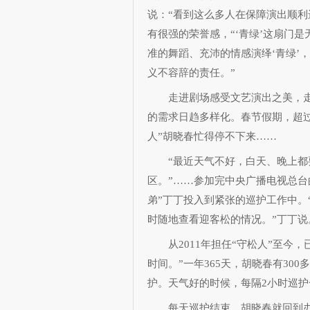
说：“看到这么多人在保障演出顺利
有很强的荣誉感，“‘青绿’这扇门
准的舞蹈、充沛的情感演绎‘青绿’
义不容辞的责任。”
走进剧场感受文艺演出之美，走
的需求日趋多样化。春节假期，超过
人”胡晓春忙得停不下来……
“最近天气不好，白天、晚上都要
区。”……参加完中央广播电视总台
弟”丁丁投入到紧张的巡护工作中。
时随地查看迎客松的情况。”丁丁说
从2011年担任“守松人”至今，
时间。”一年365天，胡晓春有30
护。天气好的时候，每隔2小时巡
每天巡护结束，胡晓春就回到办