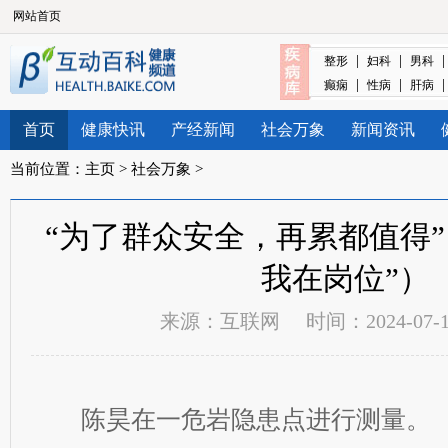
网站首页
|
|
整形
妇科
男科
|
|
癫痫
性病
肝病
首页
健康快讯
产经新闻
社会万象
新闻资讯
当前位置：
主页
>
社会万象
>
“为了群众安全，再累都值得”
我在岗位”）
来源：
互联网
时间：2024-07-17
陈昊在一危岩隐患点进行测量。