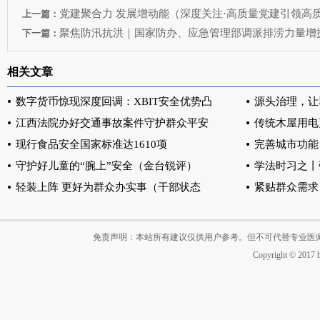
党建聚合力 发展增动能（深度关注·高质量党建引领高
上一篇：
聚焦防汛抗洪｜国家防办、应急管理部调派排涝力量增
下一篇：
相关文章
数字货币惊现深度回调：XBIT安全优势凸
源头治理，让
江西法院办好交通事故案件守护群众平安
传统木屋用电
现行食品安全国家标准达1610项
完善城市功能
守护好儿童的“腕上”安全（金台锐评）
学法时习之丨
轻装上阵 更好为群众办实事（干部状态
紧贴群众需求
免责声明：本站所有建议仅供用户参考。但不可代替专业医
Copyright © 2017