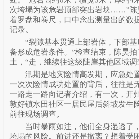
次垮塌为该危岩顶部突出岩块……”陈
着罗盘和卷尺，口中念出测量出的数
记录。
“裂隙基本贯通上部岩体，下部基
备形成危岩条件。”检查结束，陈昊拍
土，“走，继续往这级陡崖其他区域调
汛期是地灾险情高发期，应急处置
一次次险情成功处置的背后，往往是
一路走一路向记者介绍，有一次，开
敦好镇水田社区一居民屋后斜坡发生
前往现场调查。
当时暴雨如注，他们全身湿透了，
垮塌的风险。前进还是撤离？想着受