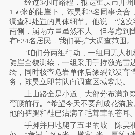
经过3小时路程，抵达重庆市开州
150米的陡崖下，陈昊和3名同事会
调查和处置的具体细节。他说：“这次
南侧，崩塌方量虽然不大，但考虑到
有624名居民，我们要扩大调查范围。
“咱们分两组行动，一组用无人机
陡崖全貌测绘，一组采用手持激光雷
绘，同时核查危岩单体后缘裂隙发育情
务，陈昊立即带队向调查区域攀爬。
上山路全是小道，大部分布满荆棘
弯腰前行。“希望今天不要刮成花猫脸
他的裤腿和鞋已沾满了毛茸茸的苍耳
手脚并用地爬了五里的坡，陈昊和
处。“危岩高约6米，横宽5米，厚约4