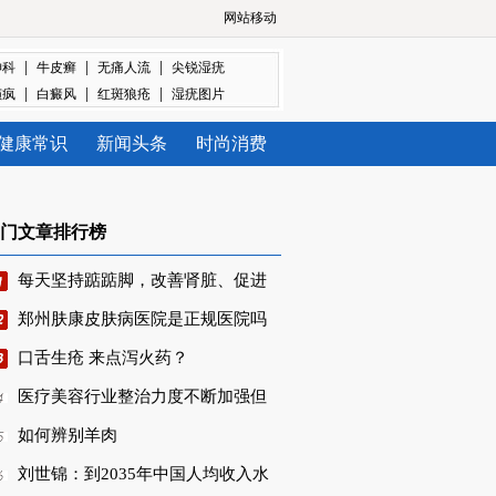
网站移动
|
|
|
神科
牛皮癣
无痛人流
尖锐湿疣
|
|
|
癫疯
白癜风
红斑狼疮
湿疣图片
健康常识
新闻头条
时尚消费
门文章排行榜
每天坚持踮踮脚，改善肾脏、促进
郑州肤康皮肤病医院是正规医院吗
口舌生疮 来点泻火药？
医疗美容行业整治力度不断加强但
如何辨别羊肉
刘世锦：到2035年中国人均收入水