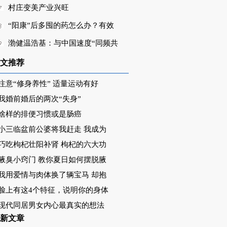
村庄变美产业兴旺
“阳康”后多囤的药怎么办？有效
渤健温浩基：与中国速度“同频共
文推荐
注意“修身养性” 适量运动有好
我婚前婚后的两次“失身”
啥样的排便习惯或是肠癌
小三临盆前公婆将我赶走 我成为
巧吃枸杞壮阳补肾 枸杞的六大功
腋臭小窍门 教你夏日如何摆脱腋
我用爱情与肉体换了辆宝马 却抱
脸上有这4个特征，说明你的身体
现代同居男女内心最真实的想法
新文章