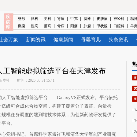
|
|
|
|
|
|
|
|
整形
妇科
男科
肾病
甲亢
脑瘫
皮肤病
神经科
精
|
|
|
|
|
|
|
|
癫痫
性病
肝病
骨病
阳痿
肿瘤
甲状腺
口腔科
羊
社会万象
新闻资讯
健康新闻
母婴育儿
头条资讯
热
人工智能虚拟筛选平台在天津发布
新华社
时间：2026-05-31 15:41
工智能虚拟筛选平台——GalaxyVS正式发布。平台依托
千亿级可合成化合物空间，构建了覆盖分子表征、向量检
大规模任务调度的端到端技术体系，为创新药物研发提供了
础平台。
心党组书记、首席科学家孟祥飞和清华大学智能产业研究