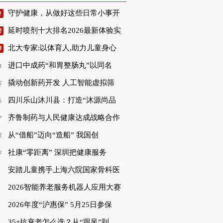
守护健康，从做好这些日常小事开
延时喷剂十大排名2026最新体验实
北大专家:以体育人,助力儿童身心
进口中成药“和胃整肠丸”以同名
撬动创新药开发 人工智能虚拟筛
四川乐山沐川县：打造“沐源尚品
齐鲁制药与人民健康达成战略合作
从“借船”迈向“造船” 我国创
社康“零距离” 深圳把健康服务
安踏儿童携手上海六院国家骨科医
2026智能养老服务机器人应用大赛
2026年度“沪惠保” 5月25日参保
35+抗衰老怎么选？从“跟风”到