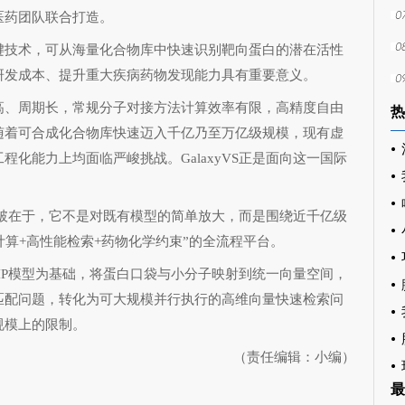
医药团队联合打造。
技术，可从海量化合物库中快速识别靶向蛋白的潜在活性
研发成本、提升重大疾病药物发现能力具有重要意义。
、周期长，常规分子对接方法计算效率有限，高精度自由
热
随着可合成化合物库快速迈入千亿乃至万亿级规模，现有虚
化能力上均面临严峻挑战。GalaxyVS正是面向这一国际
突破在于，它不是对既有模型的简单放大，而是围绕近千亿级
计算+高性能检索+药物化学约束”的全流程平台。
IP模型为基础，将蛋白口袋与小分子映射到统一向量空间，
匹配问题，转化为可大规模并行执行的高维向量快速检索问
规模上的限制。
（责任编辑：小编）
最