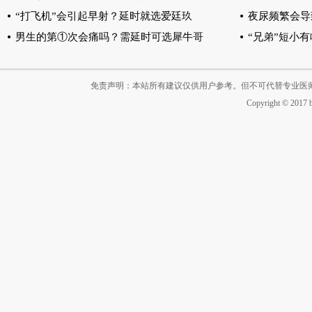
“打飞机”会引起早射？延时就选爱廷玖
夜尿频繁会导
男生的第①次会痛吗？需延时可选犀牛哥
“兄弟”短小
免责声明：本站所有建议仅供用户参考。但不可代替专业医
Copyright © 2017