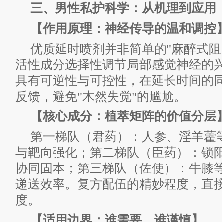
三、男性私护科学：从机理到应用
【作用原理：神经传导的温和调控
优质延时喷剂并非简单的"麻醉式阻
活性成分选择性调节局部感觉神经的
具有可逆性与可控性，在延长时间的
反馈，避免"木然失觉"的尴尬。
【核心成分：植萃矩阵的价值分层
第一梯队（君药）：人参、淫羊藿
与靶向强化；第二梯队（臣药）：锁
协同固本；第三梯队（佐使）：牛膝
递送效率。复方配伍的精妙程度，直
度。
【适用边界：谁需要、谁谨慎】