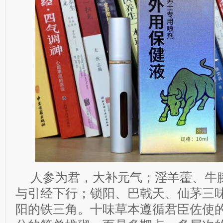
人参为君，大补元气；淫羊藿、牛
与引经下行；锁阳、巴戟天、仙茅三
阳的铁三角。十味草本遵循君臣佐使