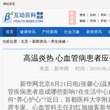
网站首页
|
|
整形
妇科
男科
|
|
癫痫
性病
肝病
首页
健康快讯
产经新闻
社会万象
新闻资讯
当前位置：
主页
>
新闻资讯
>
养生保健
>
高温炎热 心血管病患者应
来源：
新华网
时间：2019-08-22
新华网北京8月21日电(张馨心)温
管疾病患者造成哪些影响?在生活中心
何“养心护心”?近日，首都医科大学
席专家、心血管科主任刘红旭做客新华