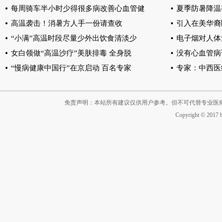
每周骑车半小时少得很多病改善心血管健
夏季防暑降温
高温袭击！消暑方人手一份请查收
引入在美华裔
“小满”高温时段尽量少外出饮食清淡少
电子烟对人体
女白领做“高温沙疗”美肤排毒 全身脱
没有心血管病
“慢病健康中国行”在京启动 百名专家
专家：中西医
免责声明：本站所有建议仅供用户参考。但不可代替专业医
Copyright © 2017