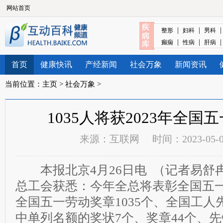
网站首页
|
|
整形
妇科
男科
|
|
癫痫
性病
肝病
首页
健康快讯
产经新闻
社会万象
新闻资讯
当前位置：
主页
>
社会万象
>
1035人将获2023年全国
来源：
互联网
时间：2023-05-01
本报北京4月26日电 （记者易舒冉
总工会获悉：今年全总将表彰全国五一
全国五一劳动奖章1035个、全国工人先
中单列名额的奖状7个、奖章44个、先