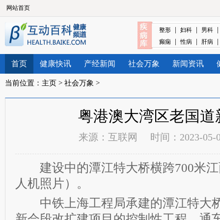
网站首页
|
|
整形
妇科
男科
|
|
癫痫
性病
肝病
首页
健康快讯
产经新闻
社会万象
新闻资讯
当前位置：
主页
>
社会万象
>
粤港澳大湾区老国道
来源：
互联网
时间：2023-05-05
建设中的潭江特大桥横跨700米江面
人机照片）。
中铁上海工程局承建的潭江特大桥为
新会段改扩建项目的控制性工程，通