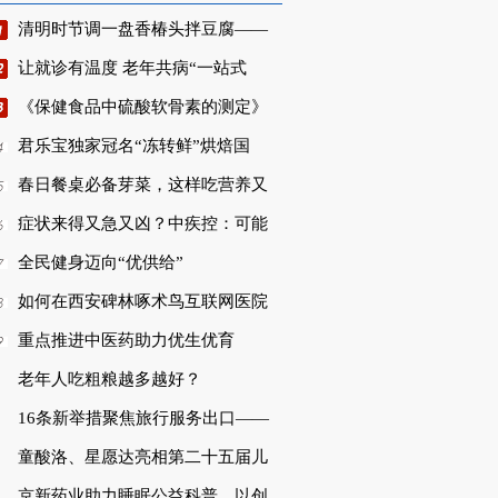
清明时节调一盘香椿头拌豆腐——
让就诊有温度 老年共病“一站式
《保健食品中硫酸软骨素的测定》
君乐宝独家冠名“冻转鲜”烘焙国
春日餐桌必备芽菜，这样吃营养又
症状来得又急又凶？中疾控：可能
全民健身迈向“优供给”
如何在西安碑林啄术鸟互联网医院
重点推进中医药助力优生优育
老年人吃粗粮越多越好？
16条新举措聚焦旅行服务出口——
童酸洛、星愿达亮相第二十五届儿
京新药业助力睡眠公益科普，以创