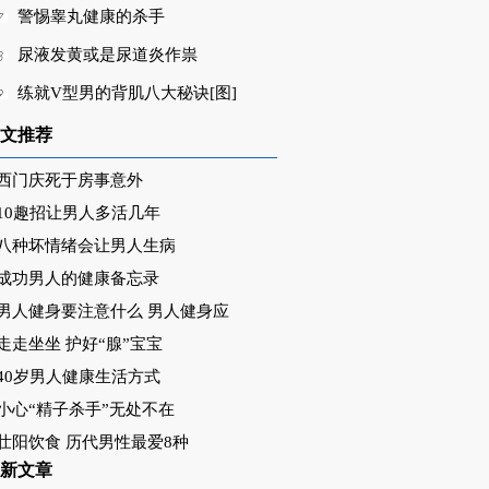
警惕睾丸健康的杀手
尿液发黄或是尿道炎作祟
练就V型男的背肌八大秘诀[图]
文推荐
西门庆死于房事意外
10趣招让男人多活几年
八种坏情绪会让男人生病
成功男人的健康备忘录
男人健身要注意什么 男人健身应
走走坐坐 护好“腺”宝宝
40岁男人健康生活方式
小心“精子杀手”无处不在
壮阳饮食 历代男性最爱8种
新文章