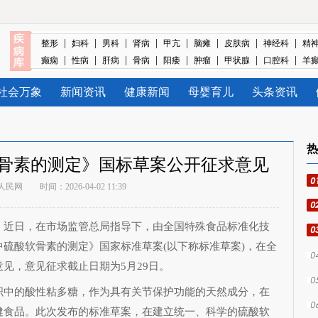
|
|
|
|
|
|
|
|
整形
妇科
男科
肾病
甲亢
脑瘫
皮肤病
神经科
精
|
|
|
|
|
|
|
|
癫痫
性病
肝病
骨病
阳痿
肿瘤
甲状腺
口腔科
羊
社会万象
新闻资讯
健康新闻
母婴育儿
头条资讯
热
骨素的测定》国标草案公开征求意见
人民网
时间：2026-04-02 11:39
近日，在市场监管总局指导下，由全国特殊食品标准化技
硫酸软骨素的测定》国家标准草案(以下称标准草案)，在全
见，意见征求截止日期为5月29日。
中的酸性粘多糖，作为具有关节保护功能的天然成分，在
健食品。此次发布的标准草案，在建立统一、科学的硫酸软