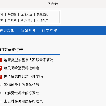
网站移动
|
|
|
神科
牛皮癣
无痛人流
尖锐湿疣
|
|
|
癫疯
白癜风
红斑狼疮
湿疣图片
健康常识
新闻头条
时尚消费
门文章排行榜
这些类型的坚果大家尽量不要吃
每天喝啤酒易得七种癌
你了解男性恋爱心理学吗
警惕健身中的身体信号
了解男性养生的必要性
上班时多伸懒腰多打哈欠