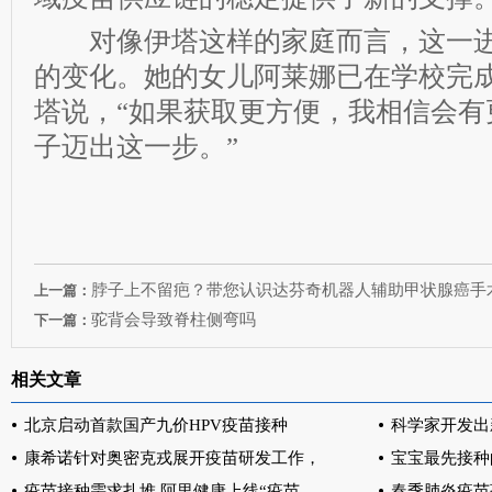
对像伊塔这样的家庭而言，这一进
的变化。她的女儿阿莱娜已在学校完成
塔说，“如果获取更方便，我相信会有
子迈出这一步。”
脖子上不留疤？带您认识达芬奇机器人辅助甲状腺癌手
上一篇：
驼背会导致脊柱侧弯吗
下一篇：
相关文章
北京启动首款国产九价HPV疫苗接种
科学家开发出
康希诺针对奥密克戎展开疫苗研发工作，
宝宝最先接种
疫苗接种需求扎堆 阿里健康上线“疫苗
春季肺炎疫苗