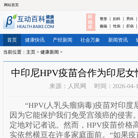
网站首页
|
|
整形
妇科
男科
|
|
癫痫
性病
肝病
首页
健康快讯
产经新闻
社会万象
新闻资讯
当前位置：
主页
>
健康新闻
>
中印尼HPV疫苗合作为印尼
来源：
人民网
时间：2026-04-16
“HPV(人乳头瘤病毒)疫苗对印度
因为它能保护我们免受宫颈癌的侵害。
定地对记者说。然而，HPV疫苗价格
实依然横亘在许多家庭面前。“如果疫