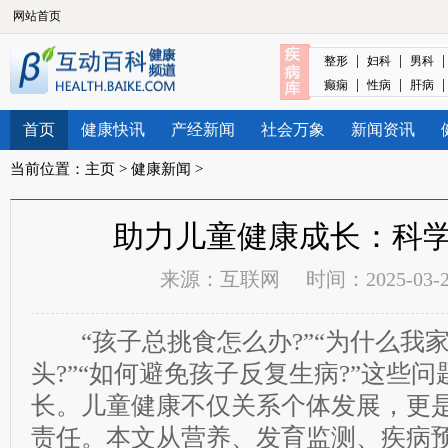
网站首页
|
|
整形
妇科
男科
|
|
癫痫
性病
肝病
首页
健康快讯
产经新闻
社会万象
新闻资讯
当前位置：
主页
>
健康新闻
>
助力儿童健康成长：科
来源：
互联网
时间：2025-03-21
“孩子总挑食怎么办?”“为什么我
头?”“如何避免孩子反复生病?”这些
长。儿童健康不仅关系个体发展，更
责任。本文从营养、发育监测、疾病