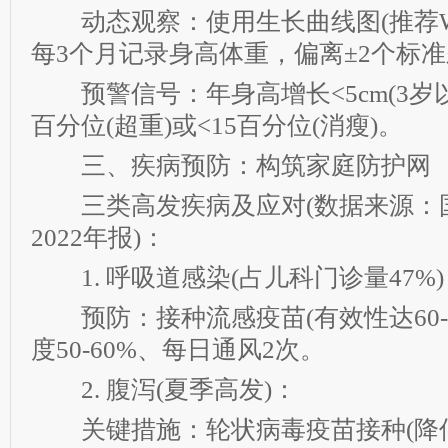
动态观察：使用生长曲线图(推荐WHO 
每3个月记录身高体重，偏离±2个标
预警信号：年身高增长<5cm(3岁以上
百分位(超重)或<15百分位(消瘦)。
三、疾病预防：构筑家庭防护网
三类高发疾病及应对(数据来源：
2022年报)：
1. 呼吸道感染(占儿科门诊量47%)
预防：接种流感疫苗(有效性达60-9
度50-60%、每日通风2次。
2. 腹泻(夏季高发)：
关键措施：轮状病毒疫苗接种(降低重