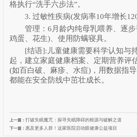
格执行“洗手六步法”。
3. 过敏性疾病(发病率10年增长120
管理：6月龄内纯母乳喂养、逐步引
鸡蛋、花生)、使用防螨寝具。
[结语]:儿童健康需要科学认知与
起，建立家庭健康档案、定期营养评
(如百白破、麻疹、水痘)，用数据指
都能在安全防线中茁壮成长。
打破失眠魔咒：探寻失眠障碍的根源与破解之道
上一篇：
惠及更多人群！这家医院启动眼健康公益项目
下一篇：