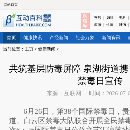
网站首页
|
|
整形
妇科
男科
|
|
癫痫
性病
肝病
首页
健康快讯
产经新闻
社会万象
新闻资讯
当前位置：
主页
>
健康新闻
>
共筑基层防毒屏障 泉湖街道
禁毒日宣传
来源：
互联网
时间：2026-07-06
6月26日，第38个国际禁毒日，
道、白云区禁毒大队联合开展全民禁
次6・26国际禁毒日公益文艺汇演落