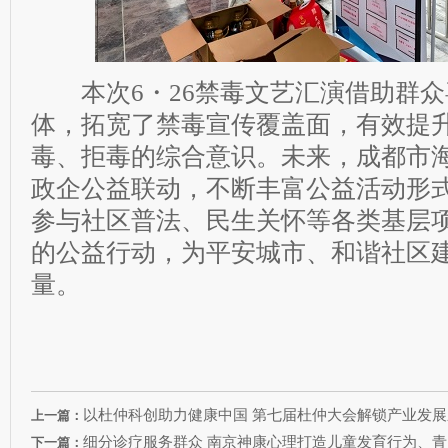
本次6・26禁毒文艺汇演借助群众
体，拓宽了禁毒宣传覆盖面，有效提
毒、拒毒的综合意识。未来，成都市
政企公益联动，不断丰富公益活动形
参与社区普法、民生关怀等各类基层
的公益行动，为平安城市、和谐社区
量。
以杜仲科创助力健康中国 第七届杜仲大会解锁产业发
上一篇：
细分诊疗服务群众 南京神康心理打造儿童发育行为、
下一篇：